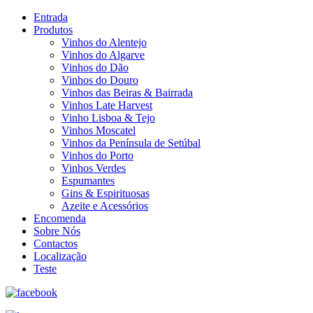
Entrada
Produtos
Vinhos do Alentejo
Vinhos do Algarve
Vinhos do Dão
Vinhos do Douro
Vinhos das Beiras & Bairrada
Vinhos Late Harvest
Vinho Lisboa & Tejo
Vinhos Moscatel
Vinhos da Península de Setúbal
Vinhos do Porto
Vinhos Verdes
Espumantes
Gins & Espirituosas
Azeite e Acessórios
Encomenda
Sobre Nós
Contactos
Localização
Teste