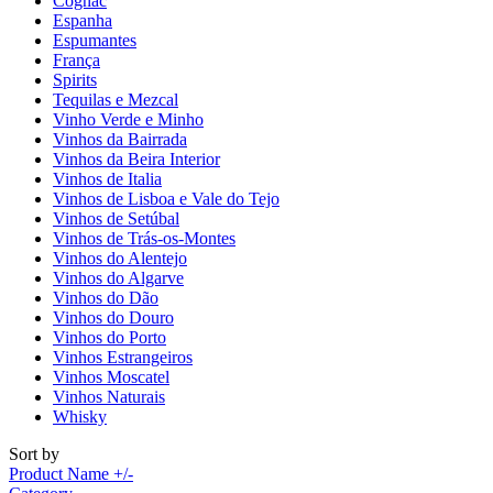
Cognac
Espanha
Espumantes
França
Spirits
Tequilas e Mezcal
Vinho Verde e Minho
Vinhos da Bairrada
Vinhos da Beira Interior
Vinhos de Italia
Vinhos de Lisboa e Vale do Tejo
Vinhos de Setúbal
Vinhos de Trás-os-Montes
Vinhos do Alentejo
Vinhos do Algarve
Vinhos do Dão
Vinhos do Douro
Vinhos do Porto
Vinhos Estrangeiros
Vinhos Moscatel
Vinhos Naturais
Whisky
Sort by
Product Name +/-