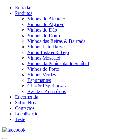
Entrada
Produtos
Vinhos do Alentejo
Vinhos do Algarve
Vinhos do Dão
Vinhos do Douro
Vinhos das Beiras & Bairrada
Vinhos Late Harvest
Vinho Lisboa & Tejo
Vinhos Moscatel
Vinhos da Península de Setúbal
Vinhos do Porto
Vinhos Verdes
Espumantes
Gins & Espirituosas
Azeite e Acessórios
Encomenda
Sobre Nós
Contactos
Localização
Teste