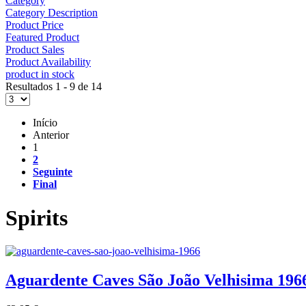
Category
Category Description
Product Price
Featured Product
Product Sales
Product Availability
product in stock
Resultados 1 - 9 de 14
Início
Anterior
1
2
Seguinte
Final
Spirits
Aguardente Caves São João Velhisima 196