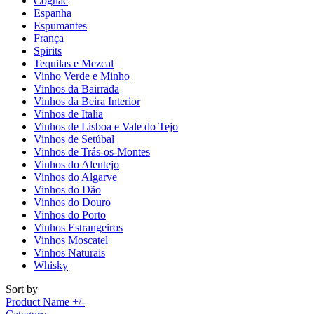
Cognac
Espanha
Espumantes
França
Spirits
Tequilas e Mezcal
Vinho Verde e Minho
Vinhos da Bairrada
Vinhos da Beira Interior
Vinhos de Italia
Vinhos de Lisboa e Vale do Tejo
Vinhos de Setúbal
Vinhos de Trás-os-Montes
Vinhos do Alentejo
Vinhos do Algarve
Vinhos do Dão
Vinhos do Douro
Vinhos do Porto
Vinhos Estrangeiros
Vinhos Moscatel
Vinhos Naturais
Whisky
Sort by
Product Name +/-