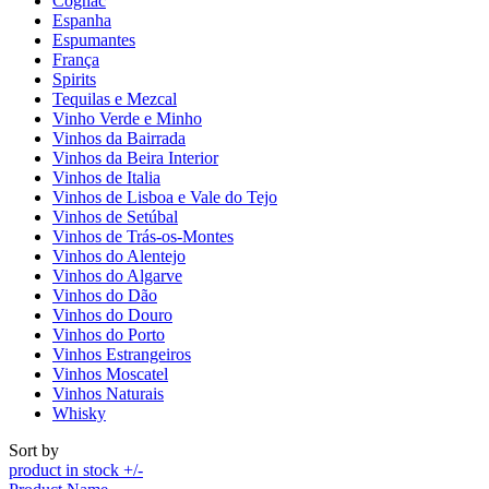
Cognac
Espanha
Espumantes
França
Spirits
Tequilas e Mezcal
Vinho Verde e Minho
Vinhos da Bairrada
Vinhos da Beira Interior
Vinhos de Italia
Vinhos de Lisboa e Vale do Tejo
Vinhos de Setúbal
Vinhos de Trás-os-Montes
Vinhos do Alentejo
Vinhos do Algarve
Vinhos do Dão
Vinhos do Douro
Vinhos do Porto
Vinhos Estrangeiros
Vinhos Moscatel
Vinhos Naturais
Whisky
Sort by
product in stock +/-