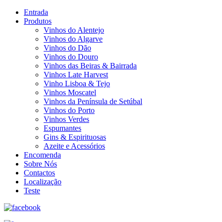
Entrada
Produtos
Vinhos do Alentejo
Vinhos do Algarve
Vinhos do Dão
Vinhos do Douro
Vinhos das Beiras & Bairrada
Vinhos Late Harvest
Vinho Lisboa & Tejo
Vinhos Moscatel
Vinhos da Península de Setúbal
Vinhos do Porto
Vinhos Verdes
Espumantes
Gins & Espirituosas
Azeite e Acessórios
Encomenda
Sobre Nós
Contactos
Localização
Teste