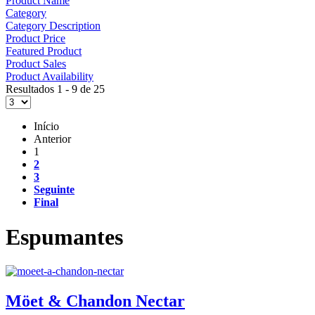
Product Name
Category
Category Description
Product Price
Featured Product
Product Sales
Product Availability
Resultados 1 - 9 de 25
Início
Anterior
1
2
3
Seguinte
Final
Espumantes
Möet & Chandon Nectar