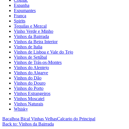
Cognac
Espanha
Espumantes
França
Spirits
Tequilas e Mezcal
Vinho Verde e Minho
Vinhos da Bairrada
Vinhos da Beira Interior
Vinhos de Italia
Vinhos de Lisboa e Vale do Tejo
Vinhos de Setúbal
Vinhos de Trás-os-Montes
Vinhos do Alentejo
Vinhos do Algarve
Vinhos do Dão
Vinhos do Douro
Vinhos do Porto
Vinhos Estrangeiros
Vinhos Moscatel
Vinhos Naturais
Whisky
Bacalhoa Bical Vinhas Velhas
Calcario do Principal
Back to: Vinhos da Bairrada