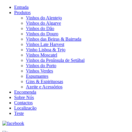
Entrada
Produtos
Vinhos do Alentejo
Vinhos do Algarve
Vinhos do Dão
Vinhos do Douro
Vinhos das Beiras & Bairrada
Vinhos Late Harvest
Vinho Lisboa & Tejo
Vinhos Moscatel
Vinhos da Península de Setúbal
Vinhos do Porto
Vinhos Verdes
Espumantes
Gins & Espirituosas
Azeite e Acessórios
Encomenda
Sobre Nós
Contactos
Localização
Teste