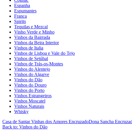
Cognac
Espanha
Espumantes
França
Spirits
Tequilas e Mezcal
Vinho Verde e Minho
Vinhos da Bairrada
Vinhos da Beira Interior
Vinhos de Italia
Vinhos de Lisboa e Vale do Tejo
Vinhos de Setúbal
Vinhos de Trás-os-Montes
Vinhos do Alentejo
Vinhos do Algarve
Vinhos do Dão
Vinhos do Douro
Vinhos do Porto
Vinhos Estrangeiros
Vinhos Moscatel
Vinhos Naturais
Whisky
Casa de Santar Vinhas dos Amores Encruzado
Dona Sancha Encruza
Back to: Vinhos do Dão