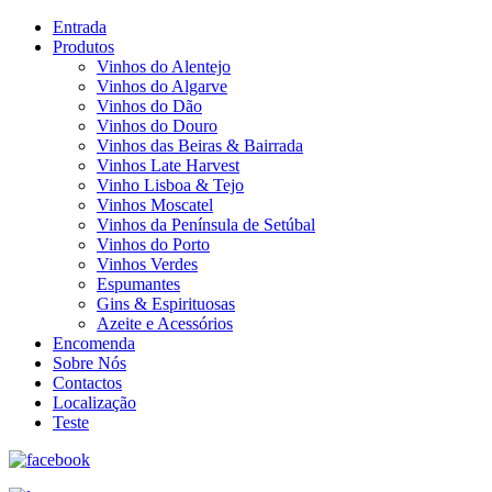
Entrada
Produtos
Vinhos do Alentejo
Vinhos do Algarve
Vinhos do Dão
Vinhos do Douro
Vinhos das Beiras & Bairrada
Vinhos Late Harvest
Vinho Lisboa & Tejo
Vinhos Moscatel
Vinhos da Península de Setúbal
Vinhos do Porto
Vinhos Verdes
Espumantes
Gins & Espirituosas
Azeite e Acessórios
Encomenda
Sobre Nós
Contactos
Localização
Teste