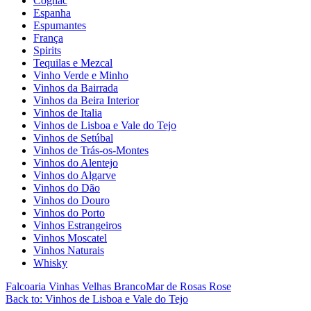
Cognac
Espanha
Espumantes
França
Spirits
Tequilas e Mezcal
Vinho Verde e Minho
Vinhos da Bairrada
Vinhos da Beira Interior
Vinhos de Italia
Vinhos de Lisboa e Vale do Tejo
Vinhos de Setúbal
Vinhos de Trás-os-Montes
Vinhos do Alentejo
Vinhos do Algarve
Vinhos do Dão
Vinhos do Douro
Vinhos do Porto
Vinhos Estrangeiros
Vinhos Moscatel
Vinhos Naturais
Whisky
Falcoaria Vinhas Velhas Branco
Mar de Rosas Rose
Back to: Vinhos de Lisboa e Vale do Tejo