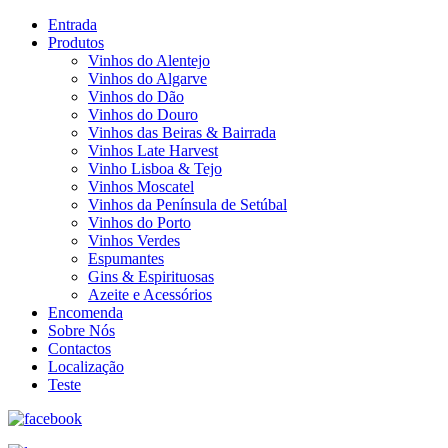
Entrada
Produtos
Vinhos do Alentejo
Vinhos do Algarve
Vinhos do Dão
Vinhos do Douro
Vinhos das Beiras & Bairrada
Vinhos Late Harvest
Vinho Lisboa & Tejo
Vinhos Moscatel
Vinhos da Península de Setúbal
Vinhos do Porto
Vinhos Verdes
Espumantes
Gins & Espirituosas
Azeite e Acessórios
Encomenda
Sobre Nós
Contactos
Localização
Teste